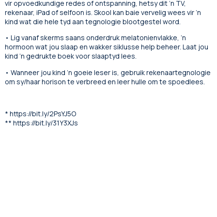
vir opvoedkundige redes of ontspanning, hetsy dit ’n TV,
rekenaar, iPad of selfoon is. Skool kan baie vervelig wees vir ’n
kind wat die hele tyd aan tegnologie blootgestel word.
• Lig vanaf skerms saans onderdruk melatonienvlakke, ’n
hormoon wat jou slaap en wakker siklusse help beheer. Laat jou
kind ’n gedrukte boek voor slaaptyd lees.
• Wanneer jou kind ’n goeie leser is, gebruik rekenaartegnologie
om sy/haar horison te verbreed en leer hulle om te spoedlees.
* https://bit.ly/2PsYJ5O
** https://bit.ly/31Y3XJs