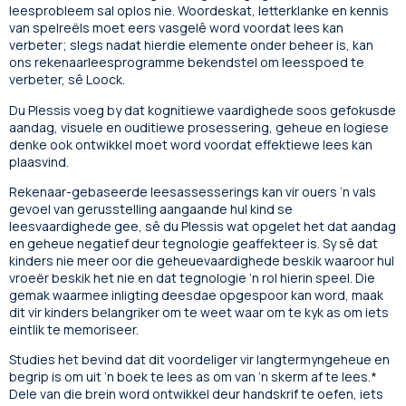
leesprobleem sal oplos nie. Woordeskat, letterklanke en kennis
van spelreëls moet eers vasgelê word voordat lees kan
verbeter; slegs nadat hierdie elemente onder beheer is, kan
ons rekenaarleesprogramme bekendstel om leesspoed te
verbeter, sê Loock.
Du Plessis voeg by dat kognitiewe vaardighede soos gefokusde
aandag, visuele en ouditiewe prosessering, geheue en logiese
denke ook ontwikkel moet word voordat effektiewe lees kan
plaasvind.
Rekenaar-gebaseerde leesassesserings kan vir ouers ’n vals
gevoel van gerusstelling aangaande hul kind se
leesvaardighede gee, sê du Plessis wat opgelet het dat aandag
en geheue negatief deur tegnologie geaffekteer is. Sy sê dat
kinders nie meer oor die geheuevaardighede beskik waaroor hul
vroeër beskik het nie en dat tegnologie ’n rol hierin speel. Die
gemak waarmee inligting deesdae opgespoor kan word, maak
dit vir kinders belangriker om te weet waar om te kyk as om iets
eintlik te memoriseer.
Studies het bevind dat dit voordeliger vir langtermyngeheue en
begrip is om uit ’n boek te lees as om van ’n skerm af te lees.*
Dele van die brein word ontwikkel deur handskrif te oefen, iets