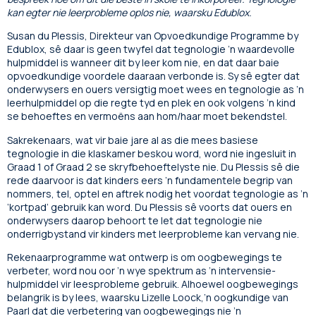
kan egter nie leerprobleme oplos nie, waarsku Edublox.
Susan du Plessis, Direkteur van Opvoedkundige Programme by
Edublox, sê daar is geen twyfel dat tegnologie ’n waardevolle
hulpmiddel is wanneer dit by leer kom nie, en dat daar baie
opvoedkundige voordele daaraan verbonde is. Sy sê egter dat
onderwysers en ouers versigtig moet wees en tegnologie as ’n
leerhulpmiddel op die regte tyd en plek en ook volgens ’n kind
se behoeftes en vermoëns aan hom/haar moet bekendstel.
Sakrekenaars, wat vir baie jare al as die mees basiese
tegnologie in die klaskamer beskou word, word nie ingesluit in
Graad 1 of Graad 2 se skryfbehoeftelyste nie. Du Plessis sê die
rede daarvoor is dat kinders eers ’n fundamentele begrip van
nommers, tel, optel en aftrek nodig het voordat tegnologie as ’n
‘kortpad’ gebruik kan word. Du Plessis sê voorts dat ouers en
onderwysers daarop behoort te let dat tegnologie nie
onderrigbystand vir kinders met leerprobleme kan vervang nie.
Rekenaarprogramme wat ontwerp is om oogbewegings te
verbeter, word nou oor ’n wye spektrum as ’n intervensie-
hulpmiddel vir leesprobleme gebruik. Alhoewel oogbewegings
belangrik is by lees, waarsku Lizelle Loock,’n oogkundige van
Paarl dat die verbetering van oogbewegings nie ’n