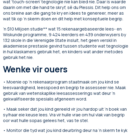
wat ‘touch-screen’ tegnologie nie kan bied nie. Daar is waarde
daarin om met die hand te skryf, sê du Plessis. Dit help ons om
ons breine aan die gang te kry en idees te genereer, meer as
wat tik op ’n skerm doen en dit help met konseptuele begrip.
’n $10 Miljoen studie** wat 15 rekenaargebaseerde lees- en
Wiskunde programme, 9 424 leerders en 439 onderwysers by
132 skole in die Verenigde State insluit, het geen verskil in
akademiese prestasie gevind tussen studente wat tegnologie
in hul klaskamers gebruik het, en kinders wat ander metodes
gebruik het nie.
Wenke vir ouers
• Moenie op ’n rekenaarprogram staatmaak om jou kind se
leesvaardigheid, leesspoed en begrip te assesseer nie. Maak
gebruik van wetenskaplike leesassesserings wat deur ’n
gekwalifiseerde spesialis afgeneem word.
• Maak seker dat jou kind gereeld vir jou hardop uit ’n boek van
sy/haar eie keuse lees. Vra vir hulle vrae om hul vlak van begrip
oor wat hulle sopas gelees het, vas te stel.
• Monitor die tyd wat jou kind deurbring deur na ’n skerm te kyk