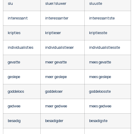
slu
sluer/sluwer
sluuste
interessant
interessanter
interessantste
kripties
kriptieser
kriptiesste
individualisties
individualistieser
individualistiesste
gevatte
meer gevatte
mees gevatte
geslepe
meer geslepe
mees geslepe
goddeloos
goddeloser
goddeloosste
gedwee
meer gedwee
mees gedwee
besadig
besadigder
besadigste