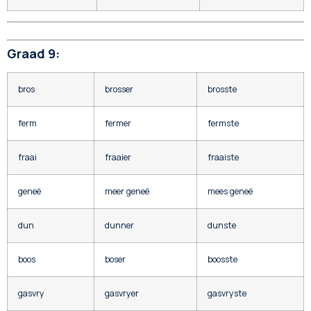
Graad 9:
bros
brosser
brosste
ferm
fermer
fermste
fraai
fraaier
fraaiste
geneë
meer geneë
mees geneë
dun
dunner
dunste
boos
boser
boosste
gasvry
gasvryer
gasvryste