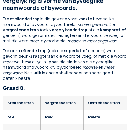
vergelyking is vorme van byvoeglike
naamwoorde of bywoorde.
Die
stellende trap
is die gewone vorm van die byvoeglike
naamwoord of bywoord, byvoorbeeld
mooi
en
gewoon.
Die
vergrotende trap
(ook
vergelykende trap
of die
komparatief
genoem) word gevorm deur
-er
agteraan die woord te voeg, of
met die word
meer
, byvoorbeeld,
mooier
en
meer ongewoon
.
Die
oortreffende trap
(ook die
superlatief
genoem) word
gevorm deur
-ste
agteraan die woord te voeg, of met die woord
mees
wat byna altyd ‘n
-e
aan die einde van die byvoeglike
naamwoord of bywoord kry, byvoorbeeld
mooiste
en
mees
ongewone.
Natuurlik is daar ook uitsonderings soos goed >
beter > beste.
Graad 8:
Stellende trap
Vergrotende trap
Oortreffende trap
baie
meer
meeste