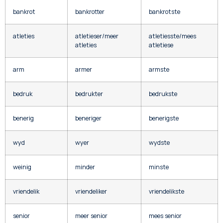
bankrot
bankrotter
bankrotste
atleties
atletieser/meer
atletiesste/mees
atleties
atletiese
arm
armer
armste
bedruk
bedrukter
bedrukste
benerig
beneriger
benerigste
wyd
wyer
wydste
weinig
minder
minste
vriendelik
vriendeliker
vriendelikste
senior
meer senior
mees senior