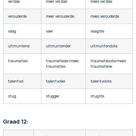
verslae
meer verslae
mees verslae
verouderde
meer verouderde
mees verouderde
vaag
vaer
vaagste
uitmuntend
uitmuntender
uitmuntendste
traumaties
traumatieser/meer
traumatiesste/mees
traumaties
traumatiese
talentvol
talentvoller
talentvolste
stug
stugger
stugste
Graad 12: