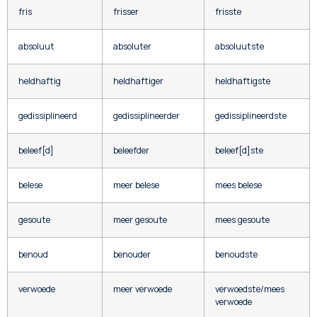
fris
frisser
frisste
absoluut
absoluter
absoluutste
heldhaftig
heldhaftiger
heldhaftigste
gedissiplineerd
gedissiplineerder
gedissiplineerdste
beleef[d]
beleefder
beleef[d]ste
belese
meer belese
mees belese
gesoute
meer gesoute
mees gesoute
benoud
benouder
benoudste
verwoede
meer verwoede
verwoedste/mees
verwoede