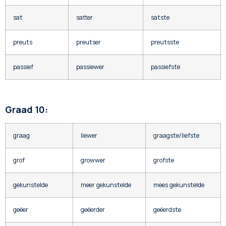
sat
satter
satste
preuts
preutser
preutsste
passief
passiewer
passiefste
Graad 10:
graag
liewer
graagste/liefste
grof
growwer
grofste
gekunstelde
meer gekunstelde
mees gekunstelde
geëer
geëerder
geëerdste