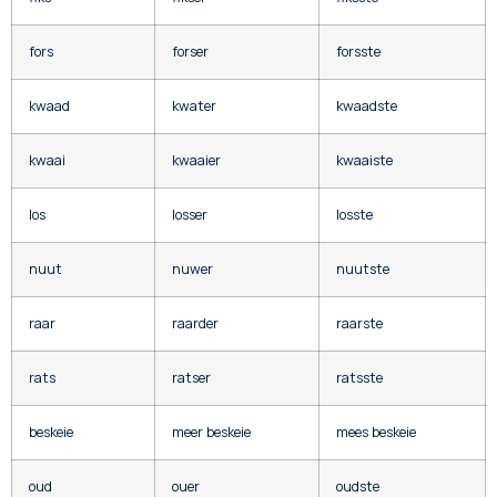
fors
forser
forsste
kwaad
kwater
kwaadste
kwaai
kwaaier
kwaaiste
los
losser
losste
nuut
nuwer
nuutste
raar
raarder
raarste
rats
ratser
ratsste
beskeie
meer beskeie
mees beskeie
oud
ouer
oudste