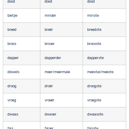
dood
dood
dood
bietjie
minder
minste
breed
breër
breedste
broos
broser
broosste
dapper
dapperder
dapperste
dikwels
meer/meermale
meestal/meeste
droog
droër
droogste
vroeg
vroeër
vroegste
dwaas
dwaser
dwaasste
fiks
fikser
fiksste