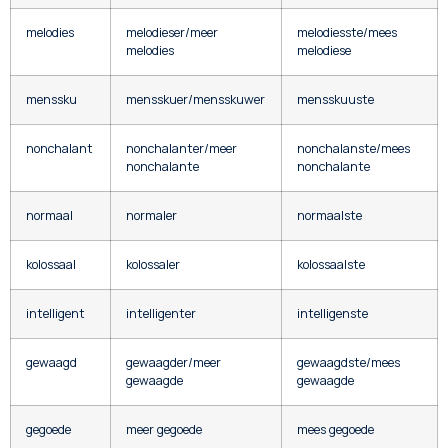
melodies
melodieser/meer
melodiesste/mees
melodies
melodiese
menssku
mensskuer/mensskuwer
mensskuuste
nonchalant
nonchalanter/meer
nonchalanste/mees
nonchalante
nonchalante
normaal
normaler
normaalste
kolossaal
kolossaler
kolossaalste
intelligent
intelligenter
intelligenste
gewaagd
gewaagder/meer
gewaagdste/mees
gewaagde
gewaagde
gegoede
meer gegoede
mees gegoede