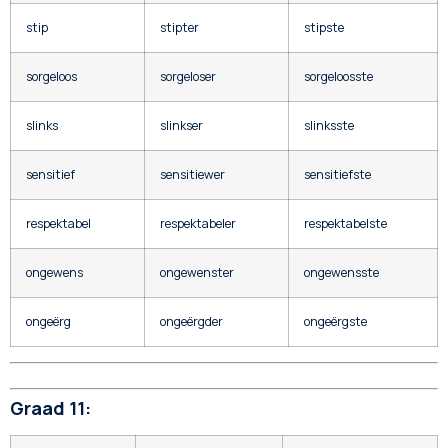
stip
stipter
stipste
sorgeloos
sorgeloser
sorgeloosste
slinks
slinkser
slinksste
sensitief
sensitiewer
sensitiefste
respektabel
respektabeler
respektabelste
ongewens
ongewenster
ongewensste
ongeërg
ongeërgder
ongeërgste
Graad 11: