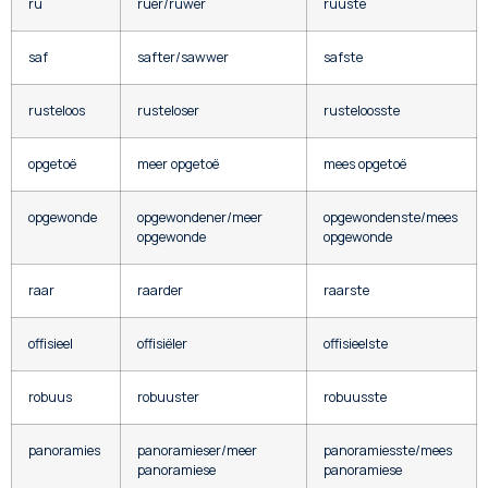
ru
ruer/ruwer
ruuste
saf
safter/sawwer
safste
rusteloos
rusteloser
rusteloosste
opgetoë
meer opgetoë
mees opgetoë
opgewonde
opgewondener/meer
opgewondenste/mees
opgewonde
opgewonde
raar
raarder
raarste
offisieel
offisiëler
offisieelste
robuus
robuuster
robuusste
panoramies
panoramieser/meer
panoramiesste/mees
panoramiese
panoramiese