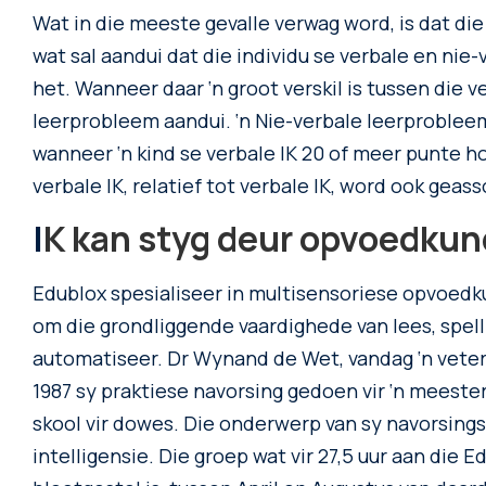
Wat in die meeste gevalle verwag word, is dat die 
wat sal aandui d
at die individu se verbale en ni
het. Wanneer daar ‘n groot verskil is tussen die ve
leerprobleem aandui. ‘n Nie-verbale leerprobl
wanneer ‘n kind se verbale IK 20 of meer punte hoër
verbale IK, relatief tot verbale IK, word ook geas
I
K
kan styg deur opvoedkun
Edublox spesialiseer in multisensoriese opvoedk
om die grondliggende vaardighede van lees, spell
automatiseer. Dr Wynand de Wet, vandag ‘n veter
1987 sy praktiese navorsing gedoen vir ‘n meeste
skool vir dowes. Die onderwerp van sy navorsings
intelligensie. Die groep wat vir 27,5 uur aan di