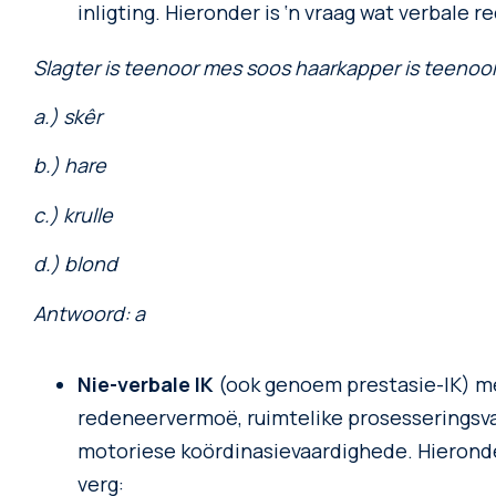
inligting. Hieronder is ‘n vraag wat verbale r
Slagter is teenoor mes soos haarkapper is teenoo
a.) skêr
b.) hare
c.) krulle
d.) blond
Antwoord: a
Nie-verbale IK
(ook genoem prestasie-IK) me
redeneervermoë, ruimtelike prosesseringsvaa
motoriese koördinasievaardighede. Hieronder
verg: