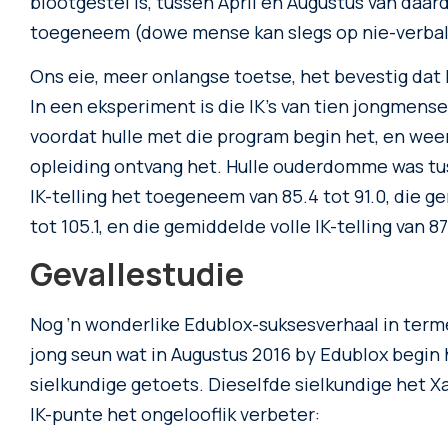
blootgestel is, tussen April en Augustus van daard
toegeneem (dowe mense kan slegs op nie-verbal
Ons eie, meer onlangse toetse, het bevestig dat E
In een eksperiment is die IK’s van tien jongmen
voordat hulle met die program begin het, en weer
opleiding ontvang het. Hulle ouderdomme was tus
IK-telling het toegeneem van 85.4 tot 91.0, die g
tot 105.1, en die gemiddelde volle IK-telling van 87.
Gevallestudie
Nog ‘n wonderlike Edublox-suksesverhaal in terme v
jong seun wat in Augustus 2016 by Edublox begin h
sielkundige getoets. Dieselfde sielkundige het X
IK-punte het ongelooflik verbeter: