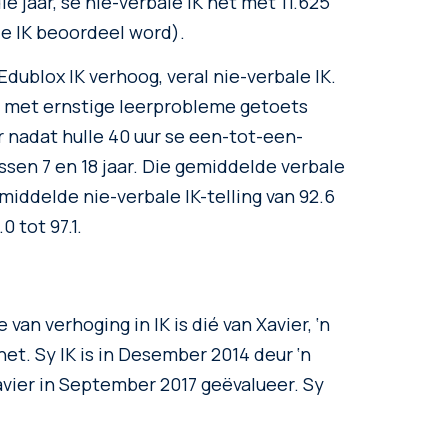
ie jaar, se nie-verbale IK het met 11.625
e IK beoordeel word).
dublox IK verhoog, veral nie-verbale IK.
se met ernstige leerprobleme getoets
 nadat hulle 40 uur se een-tot-een-
sen 7 en 18 jaar. Die gemiddelde verbale
emiddelde nie-verbale IK-telling van 92.6
0 tot 97.1.
an verhoging in IK is dié van Xavier, ‘n
et. Sy IK is in Desember 2014 deur ‘n
avier in September 2017 geëvalueer. Sy