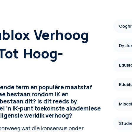
Cognit
ublox Verhoog
Dysle
Tot Hoog-
Edublo
Edublo
bekende term en populêre maatstaf
ae bestaan ​​rondom IK en
 bestaan dit? Is dit reeds by
Misce
el ‘n IK-punt toekomste akademiese
ligensie werklik verhoog?
Studie
e oorweeg wat die konsensus onder