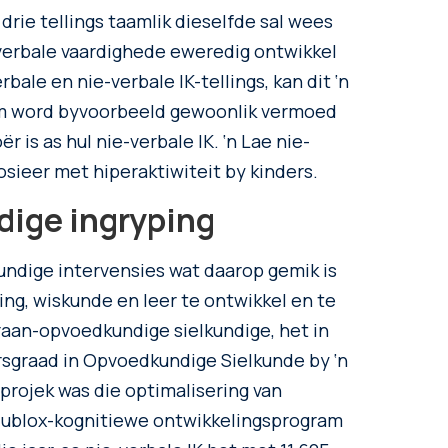
drie tellings taamlik dieselfde sal wees
e-verbale vaardighede eweredig ontwikkel
rbale en nie-verbale IK-tellings, kan dit ‘n
eem word byvoorbeeld gewoonlik vermoed
 is as hul nie-verbale IK. ‘n Lae nie-
sosieer met hiperaktiwiteit by kinders.
dige ingryping
undige intervensies wat daarop gemik is
ing, wiskunde en leer te ontwikkel en te
aan-opvoedkundige sielkundige, het in
rsgraad in Opvoedkundige Sielkunde by ‘n
projek was die optimalisering van
e Edublox-kognitiewe ontwikkelingsprogram