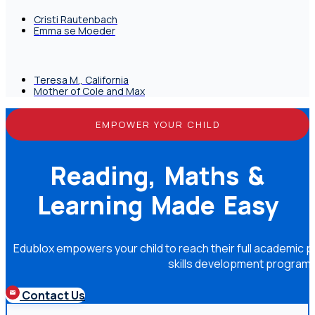
Cristi Rautenbach
Emma se Moeder
Teresa M., California
Mother of Cole and Max
EMPOWER YOUR CHILD
Reading, Maths &
Learning Made Easy
Edublox empowers your child to reach their full academic po
skills development program
Contact Us