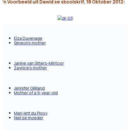
‘n Voorbeeld uit Dawid se skoolskrif, 18 Oktober 2012:
Elza Duvenage
Simeon's mother
Janine van Sitters-Mintoor
Zaynice's mother
Jennifer Gilliland
Mother of a 9-year-old
Mari-lett du Plooy
Neil se moeder