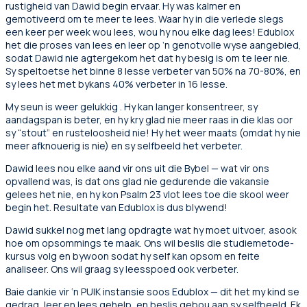
rustigheid van Dawid begin ervaar. Hy was kalmer en
gemotiveerd om te meer te lees. Waar hy in die verlede slegs
een keer per week wou lees, wou hy nou elke dag lees! Edublox
het die proses van lees en leer op ‘n genotvolle wyse aangebied,
sodat Dawid nie agtergekom het dat hy besig is om te leer nie.
Sy speltoetse het binne 8 lesse verbeter van 50% na 70-80%, en
sy lees het met bykans 40% verbeter in 16 lesse.
My seun is weer gelukkig . Hy kan langer konsentreer, sy
aandagspan is beter, en hy kry glad nie meer raas in die klas oor
sy “stout” en rusteloosheid nie! Hy het weer maats (omdat hy nie
meer afknouerig is nie) en sy selfbeeld het verbeter.
Dawid lees nou elke aand vir ons uit die Bybel — wat vir ons
opvallend was, is dat ons glad nie gedurende die vakansie
gelees het nie, en hy kon Psalm 23 vlot lees toe die skool weer
begin het. Resultate van Edublox is dus blywend!
Dawid sukkel nog met lang opdragte wat hy moet uitvoer, asook
hoe om opsommings te maak. Ons wil beslis die studiemetode-
kursus volg en bywoon sodat hy self kan opsom en feite
analiseer. Ons wil graag sy leesspoed ook verbeter.
Baie dankie vir ‘n PUIK instansie soos Edublox — dit het my kind se
gedrag, leer en lees gehelp, en beslis gebou aan sy selfbeeld. Ek