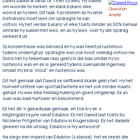
Dawid sukkel al vanaf Gr. 1 met sy lees. Hy sukkel
om woorde te herken, en klank bykans elke
Dawid en
woord as hy lees. Dit raak ‘n probleem as hy later
Anelle
instruksies moet lees om opdragte te kan
voltooi. Hy het verder bykans vir elke toets minder as 50% behaal
omrede hy sukkel met lees, en as hy lees, voer hy die opdrag
verkeerd uit.
Sy konsentrasie was beroerd en hy was heeltyd rusteloos
tydens onderrigtyd, opdragte was ook nooit volledig voltooi nie.
Soms het hy telkemale raas gekry in die klas omdat hy so
rusteloos was en ek is gereeld tydens oueraande ingeroep
omdat my kind “stout” en rusteloos was.
Dit het gemaak dat Dawid se selfbeeld skade gekry het. Hy het
homself onttrek van sportaktiwiteite en het ook minder maats
gehad. Hy was elke middag huilerig en goed omgekrap. Ek as
ouer was baie hartseer en bekommerd.
Ek het dit ‘n gebedsaak gemaak, en toe kry ek ‘n
inligtingsbrosjure vanaf Edublox. Ek het Dawid laat toets by
Nicolene Potgieter van Edublox in Krugersdorp. Ek het dadelik
geweet na die uitslag, Edublox is my antwoord!
Na slegs een maand van Edublox (4 klasse), het ek reeds die