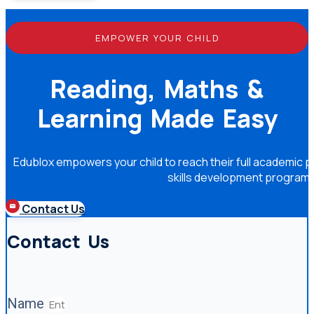
EMPOWER YOUR CHILD
Reading, Maths &
Learning Made Easy
Edublox empowers your child to reach their full academic po
skills development program
Contact Us
Contact Us
Name