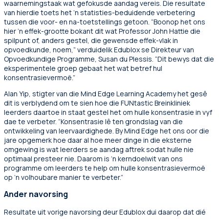
waarnemingstaak wat gefokusde aandag vereis. Die resultate
van hierdie toets het ‘n statisties-beduidende verbetering
tussen die voor- en na-toetstellings getoon. “Boonop het ons
hier ‘n effek-grootte bokant dit wat Professor John Hattie die
spilpunt of, anders gestel, die gewensde effek-vlak in
opvoedkunde, noem,” verduidelik Edublox se Direkteur van
Opvoedkundige Programme, Susan du Plessis. “Dit bewys dat die
eksperimentele groep gebaat het wat betref hul
konsentrasievermoë.”
Alan Yip, stigter van die Mind Edge Learning Academy het gesê
dit is verblydend om te sien hoe die FUNtastic Breinkliniek
leerders daartoe in staat gestel het om hulle konsentrasie in vyf
dae te verbeter. “Konsentrasie lê ten grondslag van die
ontwikkeling van leervaardighede. By Mind Edge het ons oor die
jare opgemerk hoe daar al hoe meer dinge in die eksterne
omgewing is wat leerders se aandag aftrek sodat hulle nie
optimaal presteer nie. Daarom is ‘n kerndoelwit van ons
programme om leerders te help om hulle konsentrasievermoë
op ‘n volhoubare manier te verbeter.”
Ander navorsing
Resultate uit vorige navorsing deur Edublox dui daarop dat dié