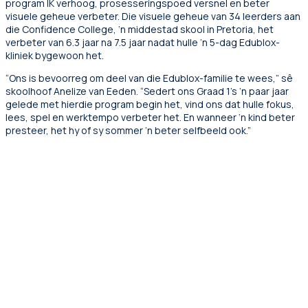
program IK verhoog, prosesseringspoed versnel en beter
visuele geheue verbeter. Die visuele geheue van 34 leerders aan
die Confidence College, ‘n middestad skool in Pretoria, het
verbeter van 6.3 jaar na 7.5 jaar nadat hulle ‘n 5-dag Edublox-
kliniek bygewoon het.
“Ons is bevoorreg om deel van die Edublox-familie te wees,” sê
skoolhoof Anelize van Eeden. “Sedert ons Graad 1’s ‘n paar jaar
gelede met hierdie program begin het, vind ons dat hulle fokus,
lees, spel en werktempo verbeter het. En wanneer ‘n kind beter
presteer, het hy of sy sommer ‘n beter selfbeeld ook.”