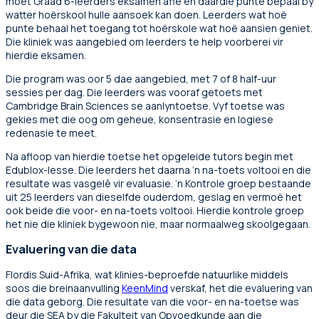
moet Graad 6-leerders eksamen aflê en daardie punte bepaal by
watter hoërskool hulle aansoek kan doen. Leerders wat hoë
punte behaal het toegang tot hoërskole wat hoë aansien geniet.
Die kliniek was aangebied om leerders te help voorberei vir
hierdie eksamen.
Die program was oor 5 dae aangebied, met 7 of 8 half-uur
sessies per dag. Die leerders was vooraf getoets met
Cambridge Brain Sciences se aanlyntoetse. Vyf toetse was
gekies met die oog om geheue, konsentrasie en logiese
redenasie te meet.
Na afloop van hierdie toetse het opgeleide tutors begin met
Edublox-lesse. Die leerders het daarna ‘n na-toets voltooi en die
resultate was vasgelê vir evaluasie. ‘n Kontrole groep bestaande
uit 25 leerders van dieselfde ouderdom, geslag en vermoë het
ook beide die voor- en na-toets voltooi. Hierdie kontrole groep
het nie die kliniek bygewoon nie, maar normaalweg skoolgegaan.
Evaluering van die data
Flordis Suid-Afrika, wat klinies-beproefde natuurlike middels
soos die breinaanvulling
KeenMind
verskaf, het die evaluering van
die data geborg. Die resultate van die voor- en na-toetse was
deur die SEA by die Fakulteit van Opvoedkunde aan die