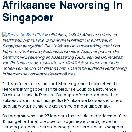
Afrikaanse Navorsing In
Singapoer
Edublox, ‘n Suid-Afrikaanse lees- en
leerkliniek, het in Junie vanjaar die FUNtastic Breinkliniek in
Singapoer aangebied. Die kliniek was in samewerking met Mind
Edge, ‘n wêreldklas opleidingsakademie in Asië, aangebied. Die
Sentrum vir Evaluering en Assessering (SEA) aan die Universiteit
van Pretoria het die resultate van die kliniek se werksaamhede
ontleed en bevind dat daar na net 5 dae ‘n beduidende verbetering
in leerders se konsentrasievermoë was.
“Dit was ‘n eer om saam met Mind Edge hierdie kliniek vir die
leerders in Singapoer aan te bied,” sê Edublox Besturende
Direkteur, Henk du Plessis. “Die beproefde metodes wat so
suksesvol deur ons huidige Suid-Afrikaanse konsessiehouers
gebruik word, het hierdie geleentheid moontlik gemaak.”
Die program was aan 27 leerders tussen die ouderdomme 10 en
12 aangebied, met die doel om kognitiewe vaardighede te
verhoog, en lees, spel en leesbegrip te verbeter. In Singapoer