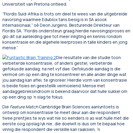
Universiteit van Pretoria ontleed.
“Flordis Suid-Afrika is trots om deel te wees van die uitgebreide
navorsing waarmee Edublox tans besig is in SA asook
internasionaal,” sê Deon Jurgens, Besturende Direkteur van
Flordis SA. “Flordis ondersteun graag hierdie navosingsproses en
glo dit sal aanleiding gee tot meer inligting en kennis rondom
konsentrasie en die algehele leerproses in talle kinders en jong
mense.”
Die resultate van die studie toon
verbeterde konsentrasie, of anders gestel, verbeterde
gefokusde aandag, na net vyf dae. Gefokusde aandag is die
vermoë om op een ding te konsentreer en alle ander dinge wat
jou aandag kan aflei, te ignoreer. Hierdie vorm van konsentrasie
is beide fisies en geestelilk vermoeiend. Mense met
aandaggebreksindroom is bekend daarvoor dat hulle sukkel om
op een ding op ‘n slag te fokus.
Die
Feature Match
Cambridge Brain Sciences aanlyntoets is
ontwerp om konsentrasie te meet deur aan die respondent
twee prentjies te wys wat nie so eenders is as wat hulle met die
eerste oog opslag lyk nie; die doelwit is dus om te bepaal hoe
vinnig die respondent die verskille kan raaksien, ‘n